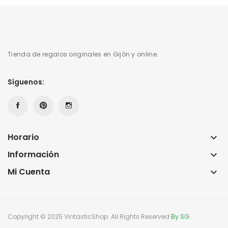
Tienda de regalos originales en Gijón y online.
Síguenos:
Horario
keyboard_arrow_down
Información
keyboard_arrow_down
Mi Cuenta
keyboard_arrow_down
Copyright © 2025 VintasticShop. All Rights Reserved
By SG