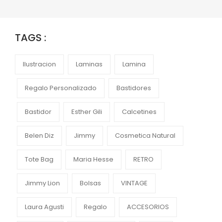
TAGS :
Ilustracion
Laminas
Lamina
Regalo Personalizado
Bastidores
Bastidor
Esther Gili
Calcetines
Belen Diz
Jimmy
Cosmetica Natural
Tote Bag
Maria Hesse
RETRO
Jimmy Lion
Bolsas
VINTAGE
Laura Agusti
Regalo
ACCESORIOS