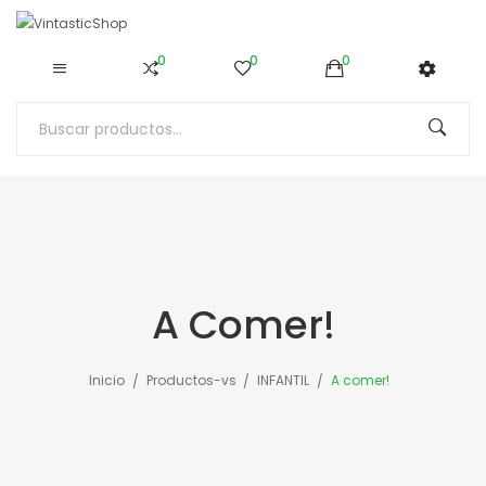
0
0
0
A Comer!
Inicio
Productos-vs
INFANTIL
A comer!