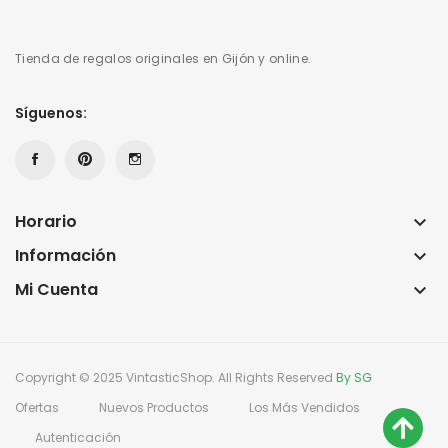
Tienda de regalos originales en Gijón y online.
Síguenos:
Horario
keyboard_arrow_down
Información
keyboard_arrow_down
Mi Cuenta
keyboard_arrow_down
Copyright © 2025 VintasticShop. All Rights Reserved
By SG
Ofertas
Nuevos Productos
Los Más Vendidos
Autenticación