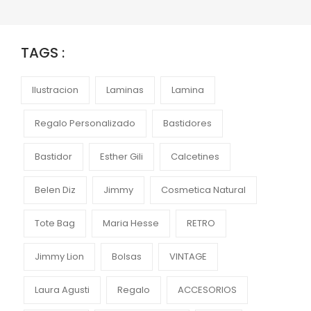
TAGS :
Ilustracion
Laminas
Lamina
Regalo Personalizado
Bastidores
Bastidor
Esther Gili
Calcetines
Belen Diz
Jimmy
Cosmetica Natural
Tote Bag
Maria Hesse
RETRO
Jimmy Lion
Bolsas
VINTAGE
Laura Agusti
Regalo
ACCESORIOS