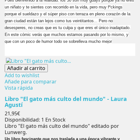
Pues bienvenido a la realidad: los 30 son muy guays porque ya no eres
un niñato y te sientes con recorrido en la vida, pero muy f*ckings
porque el sueldazo y el súper piso con terraza en pleno corazón de la
gran ciudad están tan lejos como tus veintitantos... Pero no
desesperes, no creas que es tu culpa y que eres el único inadaptado.
En este cómic verás que muchos estamos pasando por lo mismo, y
que con un poco de humor todo se sobrelleva mucho mejor
Añadir al carrito
Add to wishlist
Añade para comparar
Vista rápida
Libro "El gato más culto del mundo" - Laura
Agustí
Precio
21,95€
Disponibilidad:
1 En Stock
Libro "El gato más culto del mundo" editado por
Lunwerg.
Un libro fascinante que nos traslada a una época vibrante y