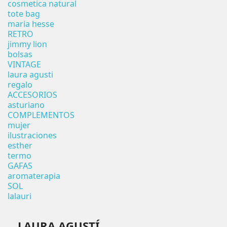
cosmetica natural
tote bag
maria hesse
RETRO
jimmy lion
bolsas
VINTAGE
laura agusti
regalo
ACCESORIOS
asturiano
COMPLEMENTOS
mujer
ilustraciones
esther
termo
GAFAS
aromaterapia
SOL
lalauri
LAURA AGUSTÍ