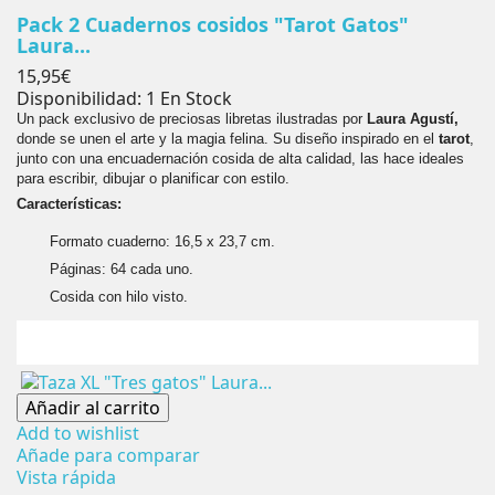
Pack 2 Cuadernos cosidos "Tarot Gatos"
Laura...
Precio
15,95€
Disponibilidad:
1 En Stock
Un pack exclusivo de preciosas libretas ilustradas por
Laura Agustí,
donde se unen el arte y la magia felina. Su diseño inspirado en el
tarot
,
junto con una encuadernación cosida de alta calidad, las hace ideales
para escribir, dibujar o planificar con estilo.
Características:
Formato cuaderno: 16,5 x 23,7 cm.
Páginas: 64 cada uno.
Cosida con hilo visto.
Añadir al carrito
Add to wishlist
Añade para comparar
Vista rápida