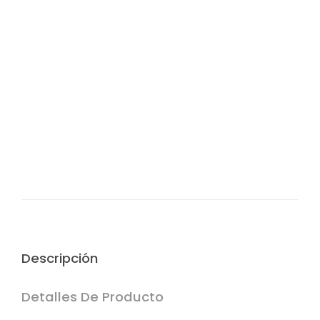
Envíos y devoluciones
Desde 4,50 € Tiempo de entrega de 1 a 3 días.
¿Te ayudamos?
Si tienes cualquier duda o sugerencia contáctanos:
info@vintasticshop.com - 688 924 002
Pago 100% seguro
Puedes pagar tu compra mediante PayPal, tarjeta de
crédito o débito y transferencia bancaria.(edit
Descripción
Detalles De Producto