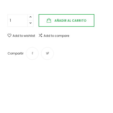
AÑADIR AL CARRITO
Add to wishlist
Add to compare
Compartir
Envíos y devoluciones
Desde 4,50 € Tiempo de entrega de 1 a 3 días.
¿Te ayudamos?
Si tienes cualquier duda o sugerencia contáctanos:
info@vintasticshop.com - 688 924 002
Pago 100% seguro
Puedes pagar tu compra mediante PayPal, tarjeta de