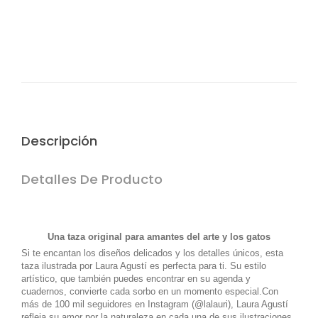
crédito o débito y transferencia bancaria.(edit
Descripción
Detalles De Producto
Una taza original para amantes del arte y los gatos
Si te encantan los diseños delicados y los detalles únicos, esta
taza ilustrada por Laura Agustí es perfecta para ti. Su estilo
artístico, que también puedes encontrar en su agenda y
cuadernos, convierte cada sorbo en un momento especial.Con
más de 100 mil seguidores en Instagram (@lalauri), Laura Agustí
refleja su amor por la naturaleza en cada una de sus ilustraciones.