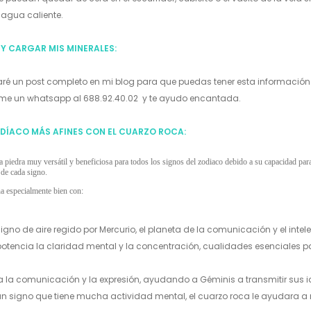
 agua caliente.
Y CARGAR MIS MINERALES:
ré un post completo en mi blog para que puedas tener esta información 
rme un whatsapp al 688.92.40.02 y te ayudo encantada.
ODÍACO MÁS AFINES CON EL CUARZO ROCA:
a piedra muy versátil y beneficiosa para todos los signos del zodiaco debido a su capacidad para 
 de cada signo.
a especialmente bien con:
igno de aire regido por Mercurio, el planeta de la comunicación y el intele
potencia la claridad mental y la concentración, cualidades esenciales pa
a la comunicación y la expresión, ayudando a Géminis a transmitir sus i
un signo que tiene mucha actividad mental, el cuarzo roca le ayudara a