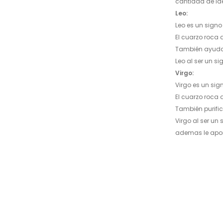
cantidad de id
Leo:
Leo es un signo 
El cuarzo roca 
También ayuda 
Leo al ser un s
Virgo:
Virgo es un sig
El cuarzo roca 
También purific
Virgo al ser un
ademas le apor