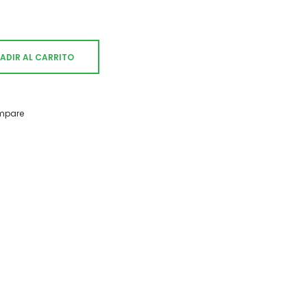
ADIR AL CARRITO
mpare
rega de 1 a 3 días.
 sugerencia contáctanos: info@vintasticshop.com - 688