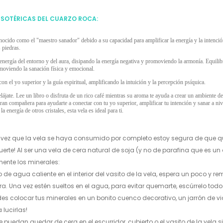
ESOTÉRICAS DEL CUARZO ROCA:
nocido como el "maestro sanador" debido a su capacidad para amplificar la energía y la intenció
 piedras.
 energía del entorno y del aura, disipando la energía negativa y promoviendo la armonía. Equilibr
oviendo la sanación física y emocional.
con el yo superior y la guía espiritual, amplificando la intuición y la percepción psíquica.
elájate. Lee un libro o disfruta de un rico café mientras su aroma te ayuda a crear un ambiente de
ran compañera para ayudarte a conectar con tu yo superior, amplificar tu intención y sanar a n
la energía de otros cristales, esta vela es ideal para ti.
vez que la vela se haya consumido por completo estoy segura de que qu
uerte! Al ser una vela de cera natural de soja (y no de parafina que es un 
mente los minerales:
o de agua caliente en el interior del vasito de la vela, espera un poco y
ra. Una vez estén sueltos en el agua, para evitar quemarte, escúrrelo todo
es colocar tus minerales en un bonito cuenco decorativo, un jarrón de vid
lucirlas!
e puedan quedar de cera en el escurridor, cubierto o el vasito de la vela s