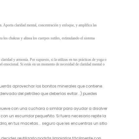
n. Aporta claridad mental, concentración y enfoque, y amplifica las
a los chakras y alinea los cuerpos sutiles, estimulando el sistema
 claridad y armonía. Por supuesto, si la utilizas en tus prácticas de yoga o
ivel emocional. Si estás en un momento de necesidad de claridad mental o
errás aprovechar los bonitos minerales que contiene.
derivado del petróleo que deberías evitar...) puedes
 remueve con una cuchara o similar para ayudar a disolver
 con un escurridor pequeñito. Si fuera necesario repite la
rio, en tus macetas... seguro que les encuentras un sitio
i decides reutilizarlo podrás limpiarlos fácilmente con