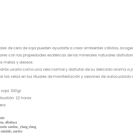
Puedes pagar tu compra med
transferencia bancaria.(edit
rales de cera de soja pueden ayudarte a crear ambientes cálidos, acoge
ores con las propiedades esotéricas de los minerales naturales disfruta
us metas y deseos.
odrás usarla como una vela normal y disfrutar de su delicado aroma a j
lizar las velas en tus rituales de manifestación y sesiones de autocuida
 soja. 330gr
ustión: 22 horas
era
mín
ota, albahaca
azmín sambac, ylang ylang
, sándalo, nardos