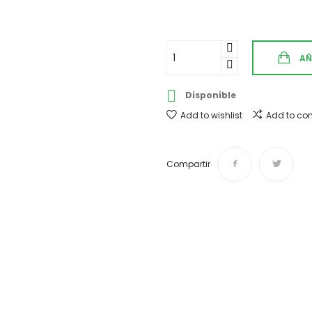
AÑ

Disponible
Add to wishlist
Add to co
Compartir
Envíos y devoluciones
Desde 4,50 € Tiempo de ent
¿Te ayudamos?
Si tienes cualquier duda o
924 002
Pago 100% seguro