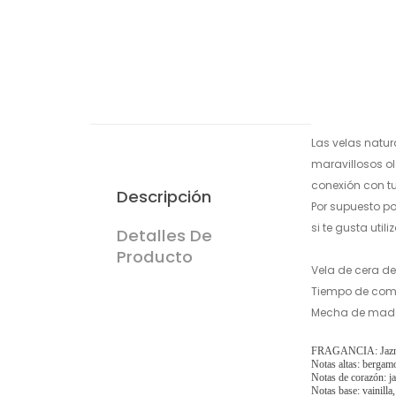
Las velas natu
maravillosos ol
conexión con t
Descripción
Por supuesto p
si te gusta uti
Detalles De
Producto
Vela de cera de
Tiempo de comb
Mecha de mad
FRAGANCIA: Jaz
Notas altas: bergam
Notas de corazón: j
Notas base: vainilla