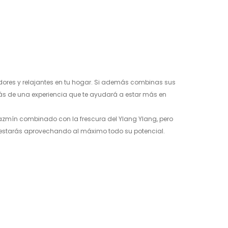
iante PayPal, tarjeta de crédito o débito y
dores y relajantes en tu hogar. Si además combinas sus
rás de una experiencia que te ayudará a estar más en
azmín combinado con la frescura del Ylang Ylang, pero
do estarás aprovechando al máximo todo su potencial.