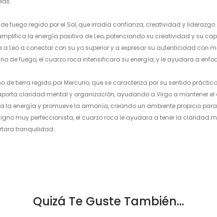
eas.
de fuego regido por el Sol, que irradia confianza, creatividad y liderazgo.
amplifica la energía positiva de Leo, potenciando su creatividad y su c
a Leo a conectar con su yo superior y a expresar su autenticidad con m
igno de fuego, el cuarzo roca intensificara su energía, y le ayudara a enf
no de tierra regido por Mercurio, que se caracteriza por su sentido práctic
aporta claridad mental y organización, ayudando a Virgo a mantener el e
a la energía y promueve la armonía, creando un ambiente propicio para e
 signo muy perfeccionista, el cuarzo roca le ayudara a tener la claridad m
tara tranquilidad.
Quizá Te Guste También...