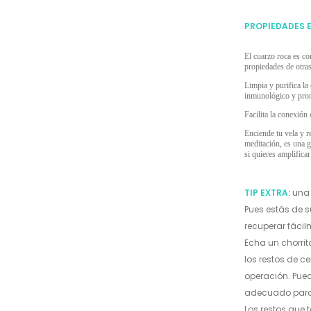
PROPIEDADES 
El cuarzo roca es co
propiedades de otras
Limpia y purifica la
inmunológico y prom
Facilita la conexión 
Enciende tu vela y r
meditación, es una g
si quieres amplificar 
TIP EXTRA:
una 
Pues estás de s
recuperar fácil
Echa un chorrit
los restos de ce
operación. Pued
adecuado para 
Los restos que t