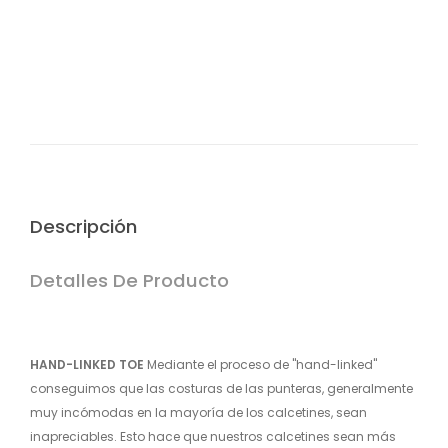
Puedes pagar tu compra mediante PayPal, tarjeta de
crédito o débito y transferencia bancaria.(edit
Descripción
Detalles De Producto
HAND-LINKED TOE
Mediante el proceso de "hand-linked"
conseguimos que las costuras de las punteras, generalmente
muy incómodas en la mayoría de los calcetines, sean
inapreciables. Esto hace que nuestros calcetines sean más