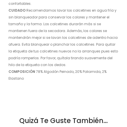
confortables.
CUIDADO
Recomendamos lavar los calcetines en agua fría y
sin blanqueador para conservar los colores y mantener el
tamaño y la forma. Los calcetines durarán más si se
mantienen fuera de la secadora. Además, los colores se
mantendrán mejor si se lavan los calcetines de adentro hacia
afuera. Evita blanquear o planchar los calcetines. Para quitar
la etiqueta de tus calcetines nuevos no la arranques pues esto
podría romperlos. Por favor, quítala tirando suavemente del
hilo de la etiqueta con los dedos.
COMPOSICIÓN
78
% Algodón Peinado, 20% Poliamida, 2%
Elastano
Quizá Te Guste También...