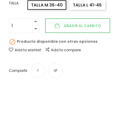
TALLA
TALLA M 36-40
TALLA L 41-46
AÑADIR AL CARRITO

Producto disponible con otras opciones
Add to wishlist
Add to compare
Compartir
Envíos y devoluciones
Desde 4,50 € Tiempo de entrega de 1 a 3 días.
¿Te ayudamos?
Si tienes cualquier duda o sugerencia contáctanos:
info@vintasticshop.com - 688 924 002
Pago 100% seguro