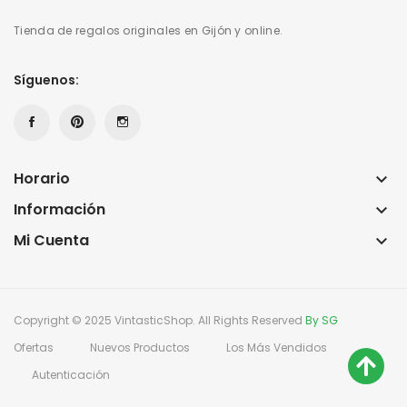
Tienda de regalos originales en Gijón y online.
Síguenos:
Horario
keyboard_arrow_down
Información
keyboard_arrow_down
Mi Cuenta
keyboard_arrow_down
Copyright © 2025 VintasticShop. All Rights Reserved
By SG
Ofertas
Nuevos Productos
Los Más Vendidos
Autenticación