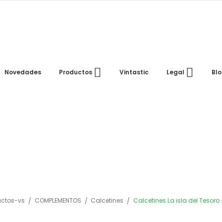
Novedades
Vintastic
Bl
Productos
Legal
uctos-vs
COMPLEMENTOS
Calcetines
Calcetines La isla del Tesoro