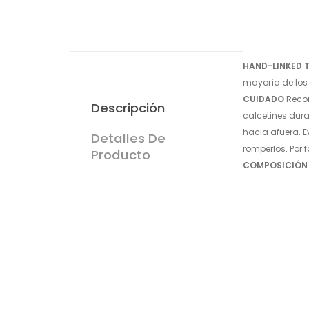
HAND-LINKED 
mayoría de los 
CUIDADO
Recom
Descripción
calcetines dura
hacia afuera. E
Detalles De
romperlos. Por 
Producto
COMPOSICIÓN