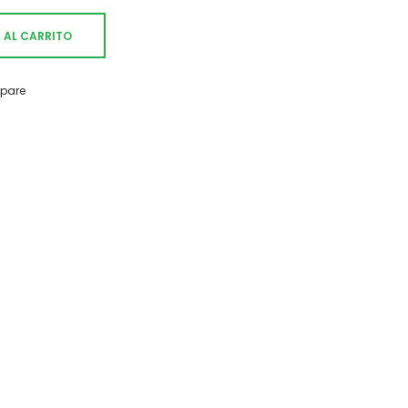
 AL CARRITO
pare
rega de 1 a 3 días.
 sugerencia contáctanos: info@vintasticshop.com - 688
iante PayPal, tarjeta de crédito o débito y