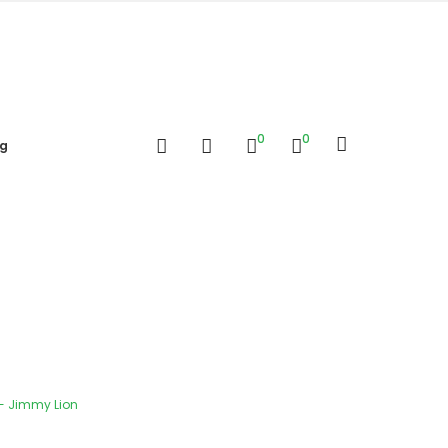
0
0
og
 - Jimmy Lion