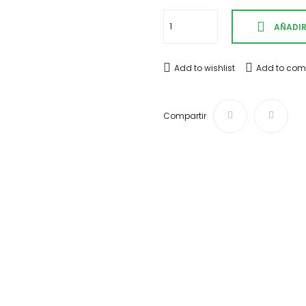
AÑADIR
Add to wishlist
Add to com
Compartir
Envíos y devoluciones
Desde 4,50 € Tiempo de ent
¿Te ayudamos?
Si tienes cualquier duda o
924 002
Pago 100% seguro
Puedes pagar tu compra med
transferencia bancaria.(edit