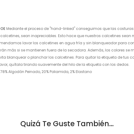
TOE
Mediante el proceso de "hand-linked" conseguimos que las costuras
calcetines, sean inapreciables. Esto hace que nuestros calcetines sean 
endamos lavar los calcetines en agua fría y sin blanqueador para conse
rán más si se mantienen fuera de la secadora. Además, los colores se m
vita blanquear o planchar los calcetines. Para quitar la etiqueta de tus 
favor, quítala tirando suavemente del hilo de la etiqueta con los dedos.
78
% Algodón Peinado, 20% Poliamida, 2% Elastano
Quizá Te Guste También...