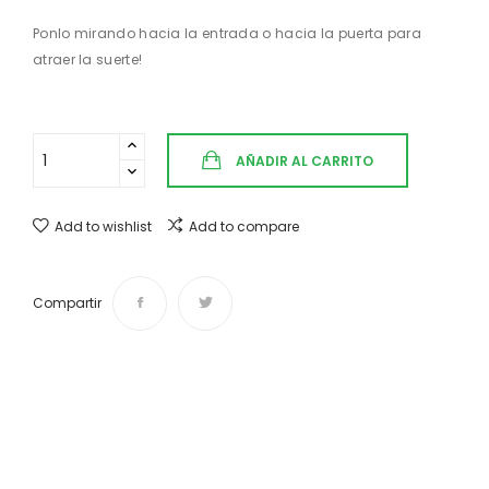
Ponlo mirando hacia la entrada o hacia la puerta para
atraer la suerte!
AÑADIR AL CARRITO
Add to wishlist
Add to compare
Compartir
Envíos y devoluciones
Desde 4,50 € Tiempo de entrega de 1 a 3 días.
¿Te ayudamos?
Si tienes cualquier duda o sugerencia contáctanos: