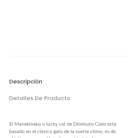
info@vintasticshop.com - 688 924 002
Pago 100% seguro
Puedes pagar tu compra mediante PayPal, tarjeta de
crédito o débito y transferencia bancaria.(edit
Descripción
Detalles De Producto
El Manekineko o lucky cat de Diminuto Cielo está
basado en el clásico gato de la suerte chino, es de