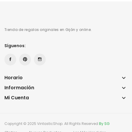
Tienda de regalos originales en Gijón y online.
Síguenos:
Horario
keyboard_arrow_down
Información
keyboard_arrow_down
Mi Cuenta
keyboard_arrow_down
Copyright © 2025 VintasticShop. All Rights Reserved
By SG