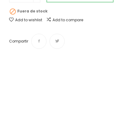

Fuera de stock
Add to wishlist
Add to compare
Compartir
Envíos y devoluciones
Desde 4,50 € Tiempo de entrega de 1 a 3 días.
¿Te ayudamos?
Si tienes cualquier duda o sugerencia contáctanos:
info@vintasticshop.com - 688 924 002
Pago 100% seguro
Puedes pagar tu compra mediante PayPal, tarjeta de
crédito o débito y transferencia bancaria.(edit