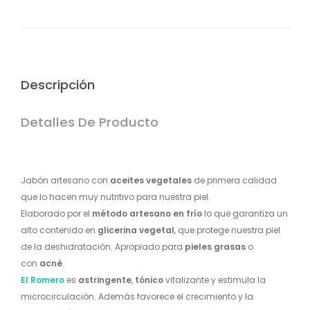
Descripción
Detalles De Producto
Jabón artesano
con
aceites vegetales
de primera calidad
que lo hacen muy nutritivo para nuestra piel.
Elaborado por el
método artesano en frío
lo que garantiza un
alto contenido en
glicerina vegetal
, que protege nuestra piel
de la deshidratación. A
propiado para
pieles grasas
o
con
acné
.
El Romero
es
astringente
,
tónico
vitalizante y estimula la
microcirculación. Además favorece el crecimiento y la