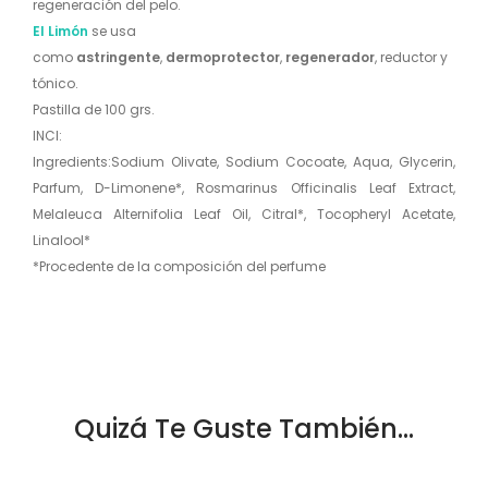
regeneración del pelo.
El Limón
se usa
como
astringente
,
dermoprotector
,
regenerador
, reductor y
tónico.
Pastilla de 100 grs.
INCI:
Ingredients:
Sodium Olivate, Sodium Cocoate, Aqua, Glycerin,
Parfum, D-Limonene*, Rosmarinus Officinalis Leaf Extract,
Melaleuca Alternifolia Leaf Oil, Citral*, Tocopheryl Acetate,
Linalool*
*
Procedente de la composición del perfume
Quizá Te Guste También...