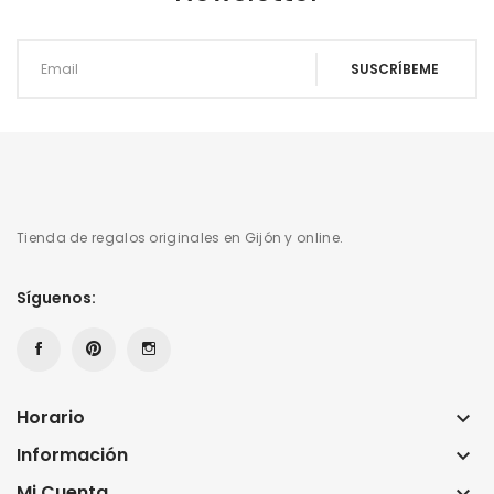
Tienda de regalos originales en Gijón y online.
Síguenos:
Horario
keyboard_arrow_down
Información
keyboard_arrow_down
Mi Cuenta