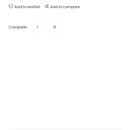
Add to wishlist
Add to compare
Compartir
Envíos y devoluciones
Desde 4,50 € Tiempo de entrega de 1 a 3 días.
¿Te ayudamos?
Si tienes cualquier duda o sugerencia contáctanos:
info@vintasticshop.com - 688 924 002
Pago 100% seguro
Puedes pagar tu compra mediante PayPal, tarjeta de
crédito o débito y transferencia bancaria.(edit