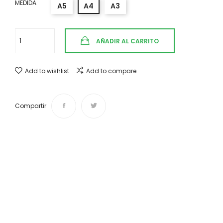
MEDIDA
A5
A4
A3
AÑADIR AL CARRITO
Add to wishlist
Add to compare
Compartir
Envíos y devoluciones
Desde 4,50 € Tiempo de entrega de 1 a 3 días.
¿Te ayudamos?
Si tienes cualquier duda o sugerencia contáctanos:
info@vintasticshop.com - 688 924 002
Pago 100% seguro
Puedes pagar tu compra mediante PayPal, tarjeta de