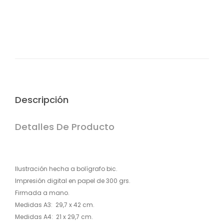
crédito o débito y transferencia bancaria.(edit
Descripción
Detalles De Producto
Ilustración hecha a bolígrafo bic.
Impresión digital en papel de 300 grs.
Firmada a mano.
Medidas A3: 29,7 x 42 cm.
Medidas A4: 21 x 29,7 cm.