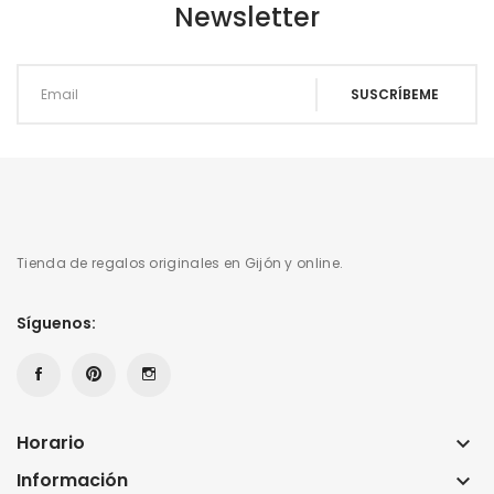
Newsletter
Tienda de regalos originales en Gijón y online.
Síguenos:
Horario
keyboard_arrow_down
Información
keyboard_arrow_down