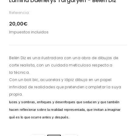
Lámina Daenerys Targaryen - Belén Diz
Referencia:
20,00€
Impuestos incluidos
Belén Diz es una ilustradora con una obra de dibujos de
corte realista, con un cuidado meticuloso respecto a
la técnica.
Con un boli bic, acuarelas y lápiz dibuja en un papel
infinidad de realidades que pretenden completar la suya
propia.
luces y sombras, enfoques y desenfoques que seducen y que también
hacen reflexionar sobre la realidad representada, que invitan a imaginar
qué es lo que ocurre antes y después.