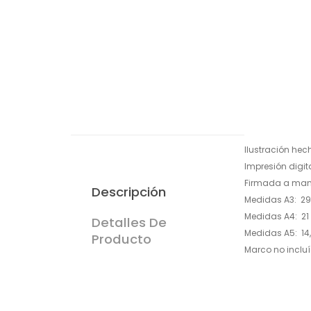
Ilustración hech
Impresión digit
Firmada a man
Descripción
Medidas A3: 29,
Medidas A4: 21 
Detalles De
Medidas A5: 14,
Producto
Marco no incluí