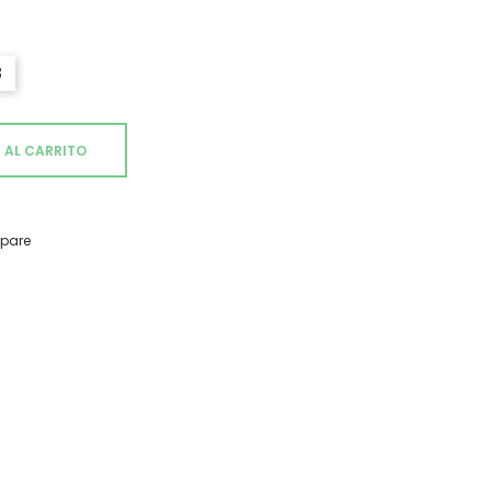
3
 AL CARRITO
pare
rega de 1 a 3 días.
 sugerencia contáctanos: info@vintasticshop.com - 688