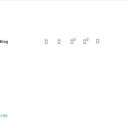
0
0
Blog
n Diz