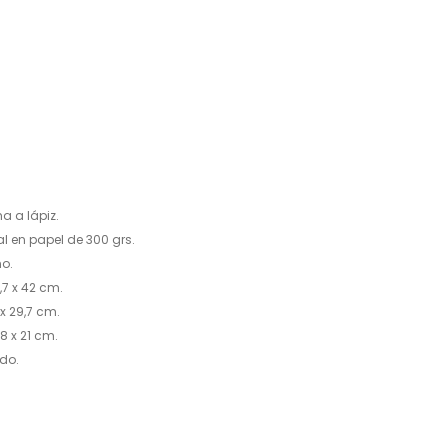
924 002
Pago 100% seguro
Puedes pagar tu compra med
transferencia bancaria.(edit
a a lápiz.
al en papel de 300 grs.
o.
7 x 42 cm.
x 29,7 cm.
8 x 21 cm.
do.