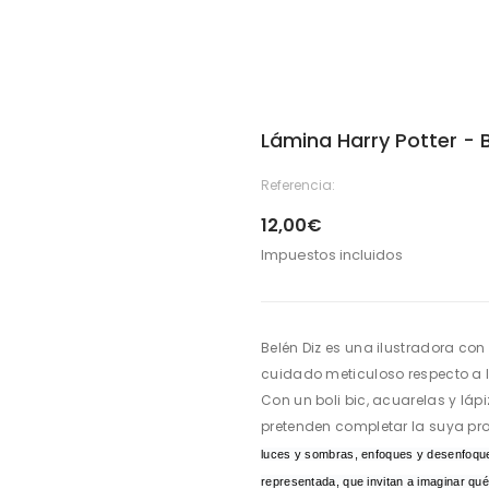
Lámina Harry Potter - B
Referencia:
12,00€
Impuestos incluidos
Belén Diz es una ilustradora con
cuidado meticuloso respecto a l
Con un boli bic, acuarelas y láp
pretenden completar la suya pro
luces y sombras, enfoques y desenfoque
representada, que invitan a imaginar qu