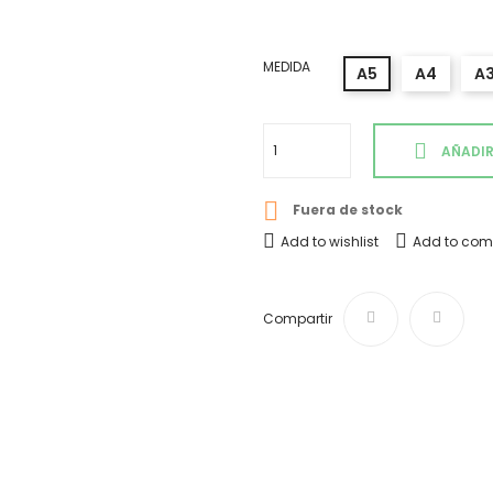
MEDIDA
A5
A4
A
AÑADIR

Fuera de stock
Add to wishlist
Add to com
Compartir
Envíos y devoluciones
Desde 4,50 € Tiempo de ent
¿Te ayudamos?
Si tienes cualquier duda o