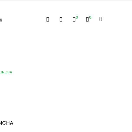
0
0
og
 CONCHA
ONCHA