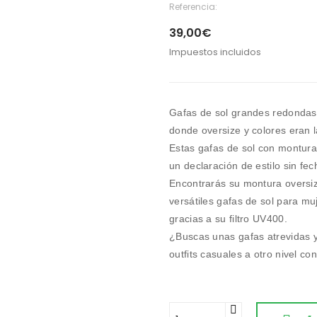
Referencia:
39,00€
Impuestos incluidos
Gafas de sol grandes redondas v
donde oversize y colores eran l
Estas gafas de sol con montur
un declaración de estilo sin fec
Encontrarás su montura oversiz
versátiles gafas de sol para mu
gracias a su filtro UV400.
¿Buscas unas gafas atrevidas y
outfits casuales a otro nivel c