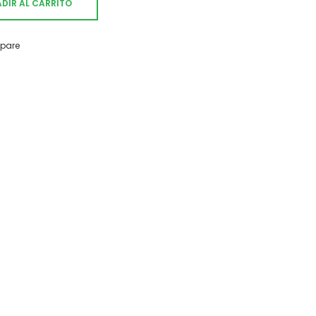
DIR AL CARRITO
pare
rega de 1 a 3 días.
 sugerencia contáctanos: info@vintasticshop.com - 688
iante PayPal, tarjeta de crédito o débito y