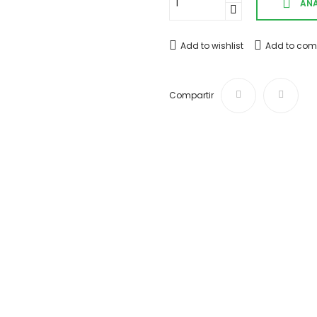
AÑA
Add to wishlist
Add to com
Compartir
Envíos y devoluciones
Desde 4,50 € Tiempo de ent
¿Te ayudamos?
Si tienes cualquier duda o
924 002
Pago 100% seguro
Puedes pagar tu compra med
transferencia bancaria.(edit