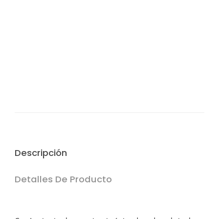
¿Te ayudamos?
Si tienes cualquier duda o sugerencia contáctanos:
info@vintasticshop.com - 688 924 002
Pago 100% seguro
Puedes pagar tu compra mediante PayPal, tarjeta de
crédito o débito y transferencia bancaria.(edit
Descripción
Detalles De Producto